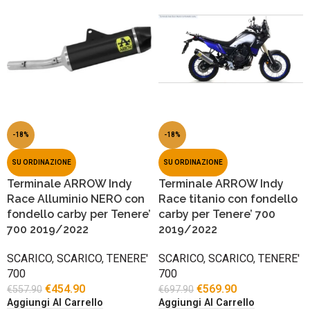
-18%
-18%
SU ORDINAZIONE
SU ORDINAZIONE
Terminale ARROW Indy
Terminale ARROW Indy
Race Alluminio NERO con
Race titanio con fondello
fondello carby per Tenere’
carby per Tenere’ 700
700 2019/2022
2019/2022
SCARICO
,
SCARICO
,
TENERE'
SCARICO
,
SCARICO
,
TENERE'
700
700
€
454.90
€
569.90
€
557.90
€
697.90
Aggiungi Al Carrello
Aggiungi Al Carrello