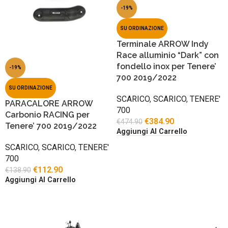
-19%
SU ORDINAZIONE
Terminale ARROW Indy
Race alluminio “Dark” con
fondello inox per Tenere’
-19%
700 2019/2022
SU ORDINAZIONE
SCARICO
,
SCARICO
,
TENERE'
PARACALORE ARROW
700
Carbonio RACING per
€
384.90
€
474.90
Tenere’ 700 2019/2022
Aggiungi Al Carrello
SCARICO
,
SCARICO
,
TENERE'
700
€
112.90
€
138.90
Aggiungi Al Carrello