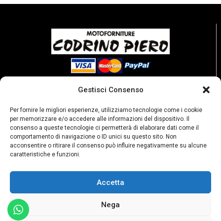
Gestisci Consenso
Per fornire le migliori esperienze, utilizziamo tecnologie come i cookie
per memorizzare e/o accedere alle informazioni del dispositivo. Il
consenso a queste tecnologie ci permetterà di elaborare dati come il
comportamento di navigazione o ID unici su questo sito. Non
acconsentire o ritirare il consenso può influire negativamente su alcune
caratteristiche e funzioni.
Accetta
P. Iva: 02189250067
Privacy policy
Condizioni di vendita
Nega
Resi e rimborsi