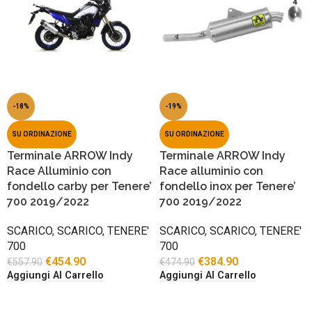
-18%
-19%
SU ORDINAZIONE
SU ORDINAZIONE
Terminale ARROW Indy
Terminale ARROW Indy
Race Alluminio con
Race alluminio con
fondello carby per Tenere’
fondello inox per Tenere’
700 2019/2022
700 2019/2022
SCARICO
,
SCARICO
,
TENERE'
SCARICO
,
SCARICO
,
TENERE'
700
700
€
454.90
€
384.90
€
557.90
€
474.90
Aggiungi Al Carrello
Aggiungi Al Carrello