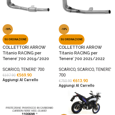
-18%
-18%
SU ORDINAZIONE
SU ORDINAZIONE
COLLETTORI ARROW
COLLETTORI ARROW
Titanio RACING per
Titanio RACING per
Tenere’ 700 2019/2020
Tenere’ 700 2021/2022
SCARICO
,
TENERE' 700
SCARICO
,
SCARICO
,
TENERE'
€
569.90
700
€
697.90
Aggiungi Al Carrello
€
613.90
€
750.90
Aggiungi Al Carrello