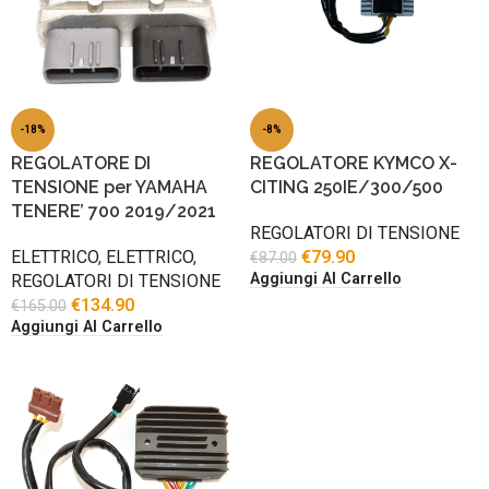
-18%
-8%
REGOLATORE DI
REGOLATORE KYMCO X-
TENSIONE per YAMAHA
CITING 250IE/300/500
TENERE’ 700 2019/2021
REGOLATORI DI TENSIONE
ELETTRICO
,
ELETTRICO
,
€
79.90
€
87.00
Aggiungi Al Carrello
REGOLATORI DI TENSIONE
€
134.90
€
165.00
Aggiungi Al Carrello