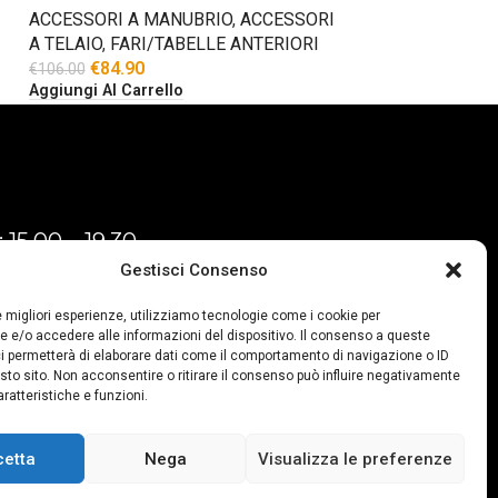
ACCESSORI A MANUBRIO
,
ACCESSORI
A TELAIO
,
FARI/TABELLE ANTERIORI
€
84.90
€
106.00
Aggiungi Al Carrello
 15,00 – 19,30
Gestisci Consenso
ì-Sabato:
 12.30
le migliori esperienze, utilizziamo tecnologie come i cookie per
 19.30
 e/o accedere alle informazioni del dispositivo. Il consenso a queste
i permetterà di elaborare dati come il comportamento di navigazione o ID
ica chiuso
sto sito. Non acconsentire o ritirare il consenso può influire negativamente
ratteristiche e funzioni.
cetta
Nega
Visualizza le preferenze