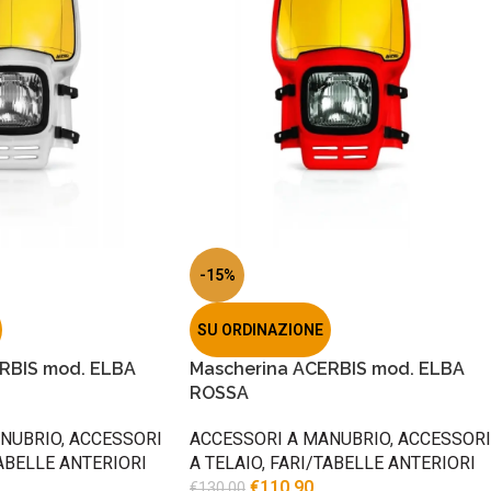
-15%
SU ORDINAZIONE
RBIS mod. ELBA
Mascherina ACERBIS mod. ELBA
ROSSA
ANUBRIO
,
ACCESSORI
ACCESSORI A MANUBRIO
,
ACCESSORI
ABELLE ANTERIORI
A TELAIO
,
FARI/TABELLE ANTERIORI
€
110.90
€
130.00