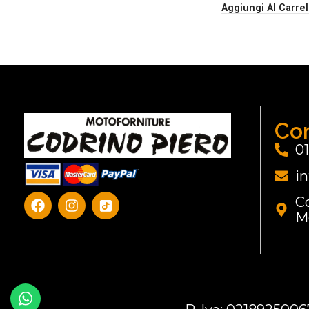
Aggiungi Al Carrel
Con
0
i
Co
M