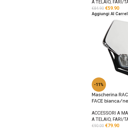
A TELAIO
,
FARI/T
€
59.90
€
84.90
Aggiungi Al Carrel
-11%
Mascherina RAC
FACE bianca/ne
ACCESSORI A M
A TELAIO
,
FARI/T
€
79.90
€
90.00