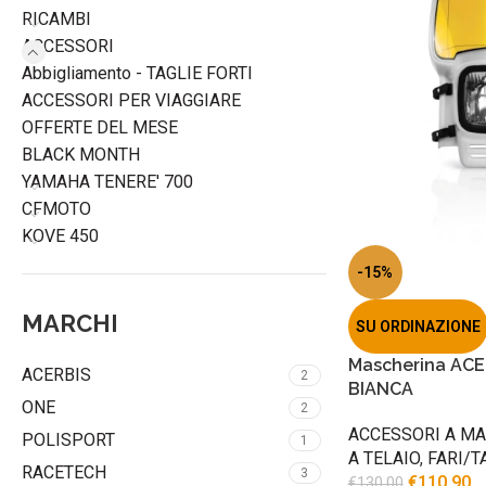
RICAMBI
ACCESSORI
Abbigliamento - TAGLIE FORTI
ACCESSORI PER VIAGGIARE
OFFERTE DEL MESE
BLACK MONTH
YAMAHA TENERE' 700
CFMOTO
KOVE 450
-15%
MARCHI
SU ORDINAZIONE
Mascherina ACE
ACERBIS
2
BIANCA
ONE
2
ACCESSORI A M
POLISPORT
1
A TELAIO
,
FARI/T
RACETECH
3
€
110.90
€
130.00