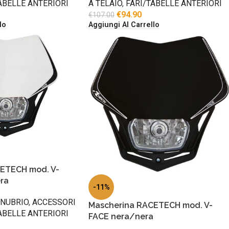
ABELLE ANTERIORI
A TELAIO
,
FARI/TABELLE ANTERIORI
€
94.90
€
107.00
lo
Aggiungi Al Carrello
ETECH mod. V-
ra
-11%
ANUBRIO
,
ACCESSORI
Mascherina RACETECH mod. V-
ABELLE ANTERIORI
FACE nera/nera