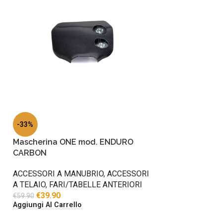
-33%
Mascherina ONE mod. ENDURO
CARBON
ACCESSORI A MANUBRIO
,
ACCESSORI
A TELAIO
,
FARI/TABELLE ANTERIORI
€
39.90
€
59.90
Aggiungi Al Carrello