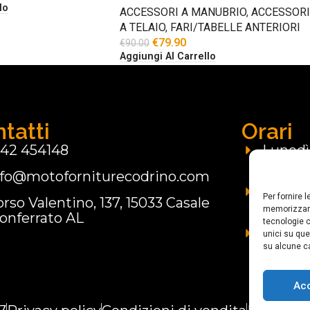
lo
ACCESSORI A MANUBRIO
,
ACCESSORI
A TELAIO
,
FARI/TABELLE ANTERIORI
€
79.90
€
90.00
Aggiungi Al Carrello
tatti
Orari
142 454148
Lunedì:
nfo@motoforniturecodrino.com
Marted
09.00 -
Per fornire 
rso Valentino, 137, 15033 Casale
15.00 -
memorizzare
onferrato AL
tecnologie c
Domen
unici su que
su alcune ca
Ac