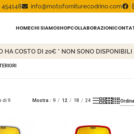
 454148
info@motoforniturecodrino.com
HOME
CHI SIAMO
SHOP
COLLABORAZIONI
CONTAT
HA COSTO DI 20€ * NON SONO DISPONIBILI S
TERIORI
 di 9
Mostra
9
12
18
24