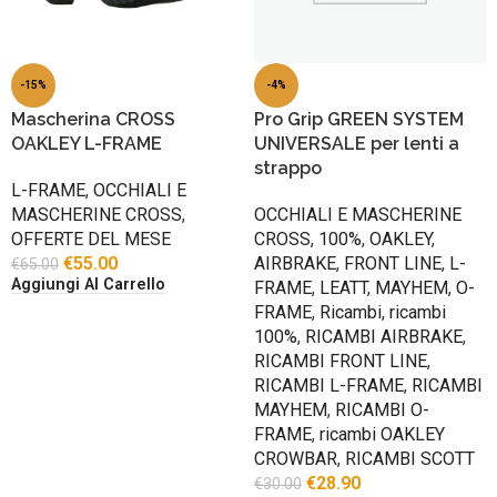
-15%
-4%
Mascherina CROSS
Pro Grip GREEN SYSTEM
OAKLEY L-FRAME
UNIVERSALE per lenti a
strappo
L-FRAME
,
OCCHIALI E
MASCHERINE CROSS
,
OCCHIALI E MASCHERINE
OFFERTE DEL MESE
CROSS
,
100%
,
OAKLEY
,
€
55.00
AIRBRAKE
,
FRONT LINE
,
L-
€
65.00
Aggiungi Al Carrello
FRAME
,
LEATT
,
MAYHEM
,
O-
FRAME
,
Ricambi
,
ricambi
100%
,
RICAMBI AIRBRAKE
,
RICAMBI FRONT LINE
,
RICAMBI L-FRAME
,
RICAMBI
MAYHEM
,
RICAMBI O-
FRAME
,
ricambi OAKLEY
CROWBAR
,
RICAMBI SCOTT
€
28.90
€
30.00