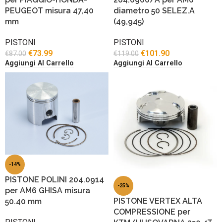
PEUGEOT misura 47,40
diametro 50 SELEZ.A
mm
(49,945)
PISTONI
PISTONI
€
73.99
€
101.90
€
87.00
€
119.00
Aggiungi Al Carrello
Aggiungi Al Carrello
-14%
PISTONE POLINI 204.0914
-25%
per AM6 GHISA misura
PISTONE VERTEX ALTA
50.40 mm
COMPRESSIONE per