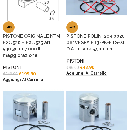
-20%
-49%
PISTONE ORIGINALE KTM
PISTONE POLINI 204.0020
EXC 520 – EXC 525 art.
per VESPA ET3-PK-ETS-XL
590.30.007.000 II
D.A. misura 57,00 mm
maggiorazione
PISTONI
PISTONI
€
48.90
€
96.00
Aggiungi Al Carrello
€
199.90
€
249.90
Aggiungi Al Carrello