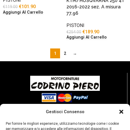
PISTONI
KTM/HUSQVARNA 250 4T
€
101.90
2016-2022 sez. A misura
€
119.00
Aggiungi Al Carrello
77,96
PISTONI
€
189.90
€
254.00
Aggiungi Al Carrello
1
2
→
Gestisci Consenso
Per fornire le migliori esperienze, utilizziamo tecnologie come i cookie
per memorizzare e/o accedere alle informazioni del dispositivo. Il