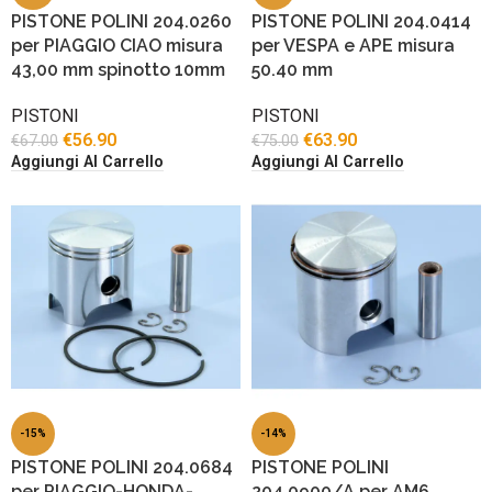
PISTONE POLINI 204.0260
PISTONE POLINI 204.0414
per PIAGGIO CIAO misura
per VESPA e APE misura
43,00 mm spinotto 10mm
50.40 mm
PISTONI
PISTONI
€
56.90
€
63.90
€
67.00
€
75.00
Aggiungi Al Carrello
Aggiungi Al Carrello
-15%
-14%
PISTONE POLINI 204.0684
PISTONE POLINI
per PIAGGIO-HONDA-
204.0900/A per AM6