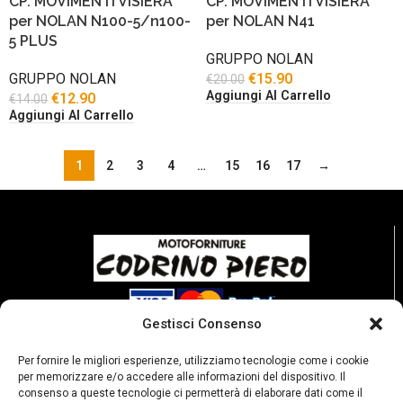
CP. MOVIMENTI VISIERA
CP. MOVIMENTI VISIERA
per NOLAN N100-5/n100-
per NOLAN N41
5 PLUS
GRUPPO NOLAN
GRUPPO NOLAN
€
15.90
€
20.00
Aggiungi Al Carrello
€
12.90
€
14.00
Aggiungi Al Carrello
1
2
3
4
…
15
16
17
→
Gestisci Consenso
Per fornire le migliori esperienze, utilizziamo tecnologie come i cookie
per memorizzare e/o accedere alle informazioni del dispositivo. Il
consenso a queste tecnologie ci permetterà di elaborare dati come il