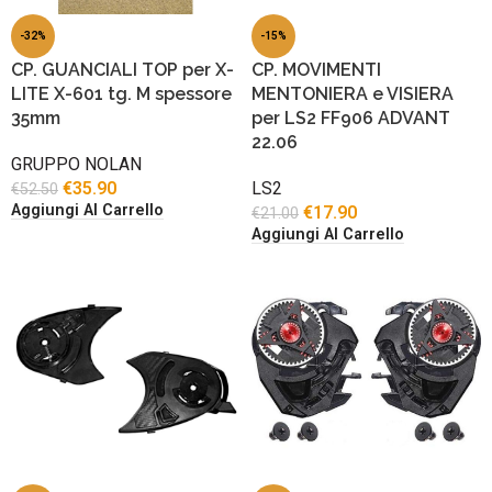
-32%
-15%
CP. GUANCIALI TOP per X-
CP. MOVIMENTI
LITE X-601 tg. M spessore
MENTONIERA e VISIERA
35mm
per LS2 FF906 ADVANT
22.06
GRUPPO NOLAN
€
35.90
LS2
€
52.50
Aggiungi Al Carrello
€
17.90
€
21.00
Aggiungi Al Carrello