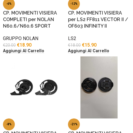
-6%
-12%
CP. MOVIMENTI VISIERA
CP. MOVIMENTI VISIERA
COMPLETI per NOLAN
per LS2 FF811 VECTOR II /
N60.6/N60.6 SPORT
OF603 INFINITY II
GRUPPO NOLAN
LS2
€
18.90
€
15.90
€
20.00
€
18.00
Aggiungi Al Carrello
Aggiungi Al Carrello
-8%
-21%