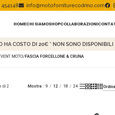
 454148
info@motoforniturecodrino.com
HOME
CHI SIAMO
SHOP
COLLABORAZIONI
CONTAT
HA COSTO DI 20€ * NON SONO DISPONIBILI S
/
VENT MOTO
/
FASCIA FORCELLONE & CRUNA
 di 2
Mostra
9
12
18
24