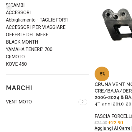
RICAMBI
ACCESSORI
Abbigliamento - TAGLIE FORTI
ACCESSORI PER VIAGGIARE
OFFERTE DEL MESE
BLACK MONTH
YAMAHA TENERE' 700
CFMOTO
KOVE 450
-5%
CRUNA VENT M
MARCHI
CRE/BAJA/DERA
2006-2024 & B
VENT MOTO
2
4T anni 2010-20
FASCIA FORCELL
€
22.90
€
24.00
Aggiungi Al Carrel