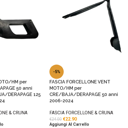
-5%
OTO/HM per
FASCIA FORCELLONE VENT
PAGE 50 anni
MOTO/HM per
AJA/DERAPAGE 125
CRE/BAJA/DERAPAGE 50 anni
24
2006-2024
ONE & CRUNA
FASCIA FORCELLONE & CRUNA
€
22.90
€
24.00
lo
Aggiungi Al Carrello