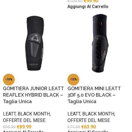
€
99.90
€
109.90
Aggiungi Al Carrello
-10%
-15%
GOMITIERA JUNIOR LEATT
GOMITIERA MINI LEATT
REAFLEX HYBRID BLACK –
3DF 5.0 EVO BLACK –
Taglia Unica
Taglia Unica
LEATT
,
BLACK MONTH
,
LEATT
,
BLACK MONTH
,
OFFERTE DEL MESE
OFFERTE DEL MESE
€
89.99
€
63.90
€
99.99
€
74.99