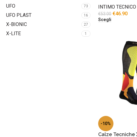
UFO
73
INTIMO TECNICO
€
46.90
€
53.00
UFO PLAST
16
Scegli
X-BIONIC
27
X-LITE
1
-10%
Calze Tecniche 