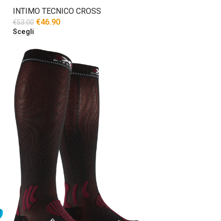
INTIMO TECNICO CROSS
€
46.90
€
53.00
Scegli