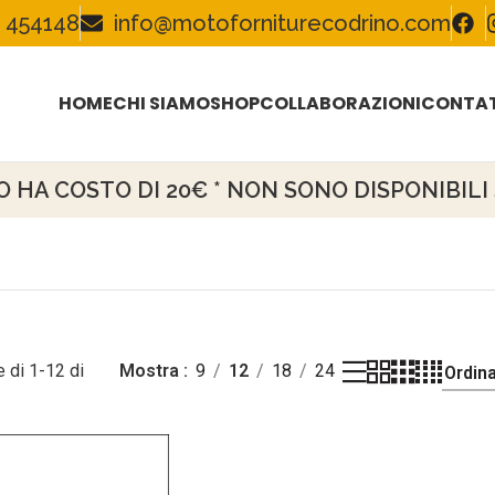
 454148
info@motoforniturecodrino.com
HOME
CHI SIAMO
SHOP
COLLABORAZIONI
CONTAT
HA COSTO DI 20€ * NON SONO DISPONIBILI S
 di 1-12 di
Mostra
9
12
18
24