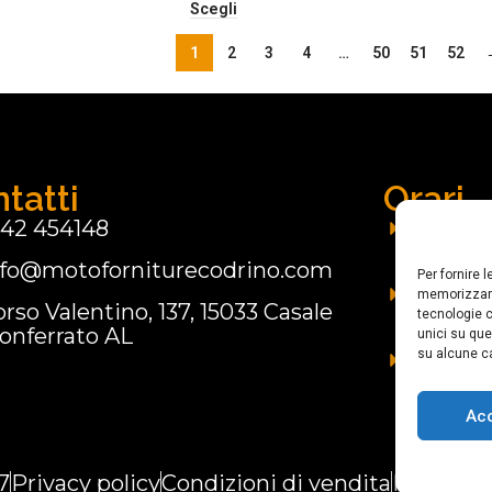
Scegli
1
2
3
4
…
50
51
52
tatti
Orari
142 454148
Lunedì:
nfo@motoforniturecodrino.com
Marted
Per fornire 
09.00 -
memorizzare
rso Valentino, 137, 15033 Casale
15.00 -
tecnologie c
onferrato AL
unici su que
su alcune ca
Domen
Ac
7
Privacy policy
Condizioni di vendita
Resi e ri