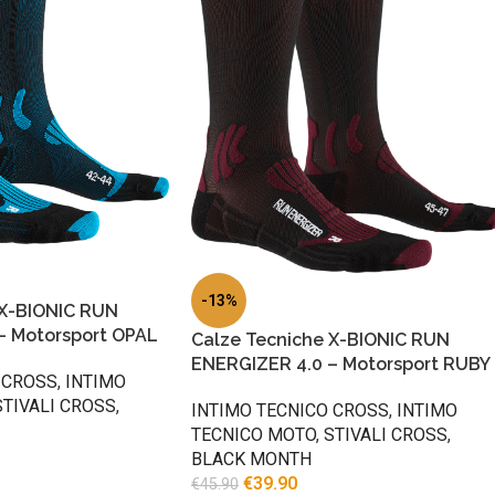
-13%
 X-BIONIC RUN
– Motorsport OPAL
Calze Tecniche X-BIONIC RUN
ENERGIZER 4.0 – Motorsport RUBY
 CROSS
,
INTIMO
STIVALI CROSS
,
INTIMO TECNICO CROSS
,
INTIMO
TECNICO MOTO
,
STIVALI CROSS
,
BLACK MONTH
€
39.90
€
45.90