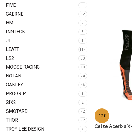
FIVE
6
GAERNE
82
HM
2
INNTECK
5
JT
1
LEATT
114
LS2
30
MOOSE RACING
10
NOLAN
24
OAKLEY
46
PROGRIP
1
SIX2
2
SMOTARD
42
-12%
THOR
22
Calze Acerbis X
TROY LEE DESIGN
7