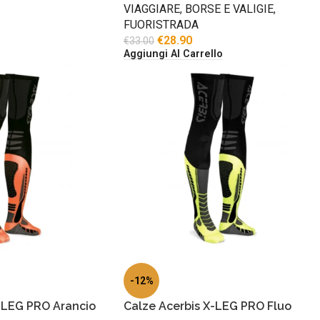
VIAGGIARE
,
BORSE E VALIGIE
,
FUORISTRADA
€
28.90
€
33.00
Aggiungi Al Carrello
-12%
-LEG PRO Arancio
Calze Acerbis X-LEG PRO Fluo