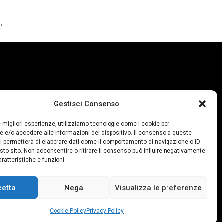
→
 15,00 – 19,30
Gestisci Consenso
ì-Sabato:
le migliori esperienze, utilizziamo tecnologie come i cookie per
 12.30
 e/o accedere alle informazioni del dispositivo. Il consenso a queste
 19.30
i permetterà di elaborare dati come il comportamento di navigazione o ID
sto sito. Non acconsentire o ritirare il consenso può influire negativamente
ratteristiche e funzioni.
ica chiuso
cetta
Nega
Visualizza le preferenze
Cookie Policy
Privacy Policy
mborsi