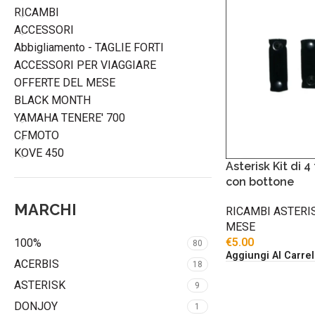
RICAMBI
ACCESSORI
Abbigliamento - TAGLIE FORTI
ACCESSORI PER VIAGGIARE
OFFERTE DEL MESE
BLACK MONTH
YAMAHA TENERE' 700
CFMOTO
KOVE 450
Asterisk Kit di 4
con bottone
MARCHI
RICAMBI ASTERI
MESE
€
5.00
100%
80
Aggiungi Al Carrel
ACERBIS
18
ASTERISK
9
DONJOY
1