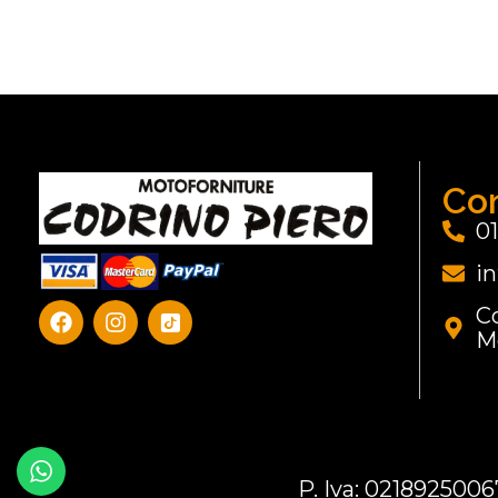
Con
0
i
Co
M
P. Iva: 0218925006