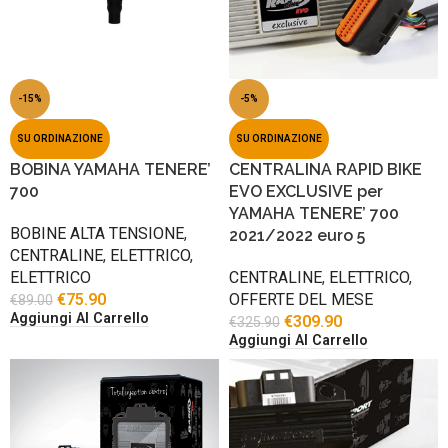
-15%
-5%
SU ORDINAZIONE
SU ORDINAZIONE
BOBINA YAMAHA TENERE’
CENTRALINA RAPID BIKE
700
EVO EXCLUSIVE per
YAMAHA TENERE’ 700
BOBINE ALTA TENSIONE
,
2021/2022 euro 5
CENTRALINE
,
ELETTRICO
,
ELETTRICO
CENTRALINE
,
ELETTRICO
,
€
75.90
OFFERTE DEL MESE
€
89.00
Aggiungi Al Carrello
€
309.90
€
325.90
Aggiungi Al Carrello