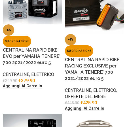
-5%
-4%
SU ORDINAZIONE
CENTRALINA RAPID BIKE
SU ORDINAZIONE
EVO per YAMAHA TENERE’
CENTRALINA RAPID BIKE
700 2021/2022 euro 5
RACING EXCLUSIVE per
YAMAHA TENERE’ 700
CENTRALINE
,
ELETTRICO
2021/2022 euro 5
€
379.90
€
399.90
Aggiungi Al Carrello
CENTRALINE
,
ELETTRICO
,
OFFERTE DEL MESE
€
425.90
€
445.90
Aggiungi Al Carrello