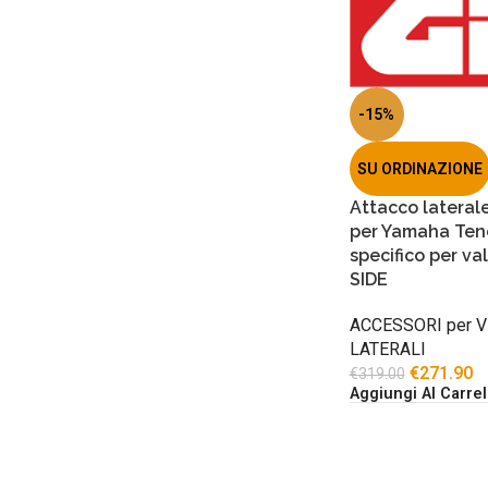
-15%
SU ORDINAZIONE
Attacco lateral
per Yamaha Ten
specifico per v
SIDE
ACCESSORI per V
LATERALI
€
271.90
€
319.00
Aggiungi Al Carrel