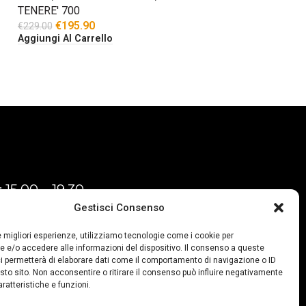
TENERE' 700
€
195.90
€
229.00
Aggiungi Al Carrello
 15,00 – 19,30
Gestisci Consenso
ì-Sabato:
 12.30
le migliori esperienze, utilizziamo tecnologie come i cookie per
 19.30
 e/o accedere alle informazioni del dispositivo. Il consenso a queste
i permetterà di elaborare dati come il comportamento di navigazione o ID
ica chiuso
sto sito. Non acconsentire o ritirare il consenso può influire negativamente
ratteristiche e funzioni.