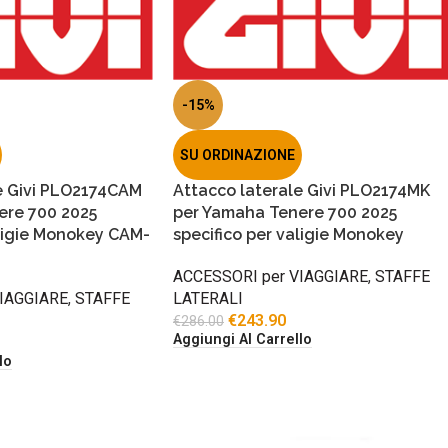
-15%
SU ORDINAZIONE
e Givi PLO2174CAM
Attacco laterale Givi PLO2174MK
ere 700 2025
per Yamaha Tenere 700 2025
aligie Monokey CAM-
specifico per valigie Monokey
ACCESSORI per VIAGGIARE
,
STAFFE
IAGGIARE
,
STAFFE
LATERALI
€
243.90
€
286.00
Aggiungi Al Carrello
lo