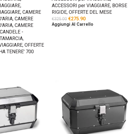
IAGGIARE
,
ACCESSORI per VIAGGIARE
,
BORSE
IAGGIARE
,
CAMERE
RIGIDE
,
OFFERTE DEL MESE
'ARIA
,
CAMERE
€
275.90
€
325.00
Aggiungi Al Carrello
'ARIA
,
CAMERE
CANDELE -
NTAMARCIA
,
VIAGGIARE
,
OFFERTE
A TENERE' 700