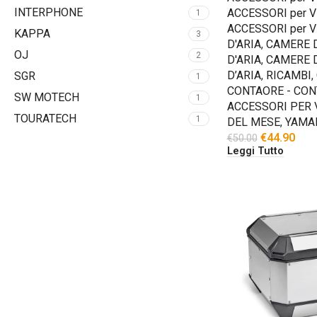
INTERPHONE
ACCESSORI per V
1
ACCESSORI per V
KAPPA
3
D'ARIA
,
CAMERE D
OJ
2
D'ARIA
,
CAMERE D
D’ARIA
,
RICAMBI
,
SGR
1
CONTAORE - CO
SW MOTECH
1
ACCESSORI PER 
TOURATECH
1
DEL MESE
,
YAMAH
€
44.90
€
50.00
Leggi Tutto