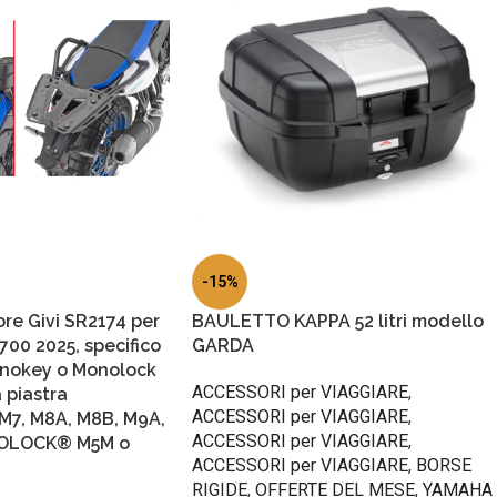
-15%
ore Givi SR2174 per
BAULETTO KAPPA 52 litri modello
00 2025, specifico
GARDA
onokey o Monolock
ACCESSORI per VIAGGIARE
,
 piastra
ACCESSORI per VIAGGIARE
,
7, M8A, M8B, M9A,
ACCESSORI per VIAGGIARE
,
NOLOCK® M5M o
ACCESSORI per VIAGGIARE
,
BORSE
RIGIDE
,
OFFERTE DEL MESE
,
YAMAHA