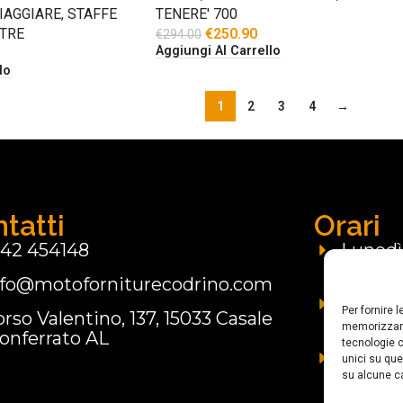
IAGGIARE
,
STAFFE
TENERE' 700
STRE
€
250.90
€
294.00
Aggiungi Al Carrello
lo
1
2
3
4
→
tatti
Orari
142 454148
Lunedì:
nfo@motoforniturecodrino.com
Marted
09.00 -
Per fornire 
rso Valentino, 137, 15033 Casale
15.00 -
memorizzare
onferrato AL
tecnologie c
Domen
unici su que
su alcune ca