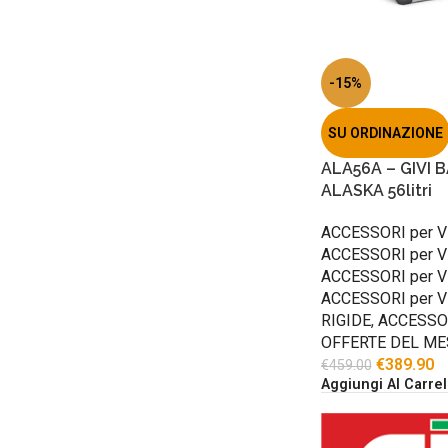
-15%
SU ORDINAZIONE
ALA56A – GIVI
ALASKA 56litri
ACCESSORI per V
ACCESSORI per V
ACCESSORI per V
ACCESSORI per V
RIGIDE
,
ACCESSOR
OFFERTE DEL ME
€
389.90
€
459.00
Aggiungi Al Carrel