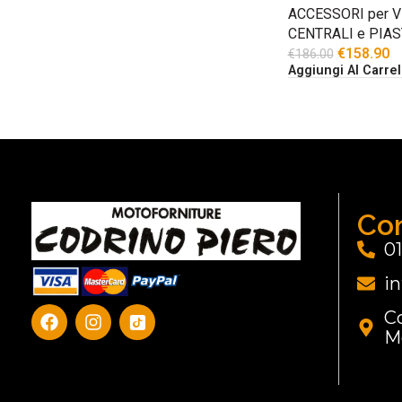
ACCESSORI per V
CENTRALI e PIA
€
158.90
€
186.00
Aggiungi Al Carrel
Con
0
i
Co
M