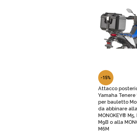
-15%
Attacco posteri
Yamaha Tenere 7
per bauletto M
da abbinare alla
MONOKEY® M5, M
M9B o alla MO
M6M