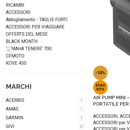
RICAMBI
ACCESSORI
Abbigliamento - TAGLIE FORTI
ACCESSORI PER VIAGGIARE
OFFERTE DEL MESE
BLACK MONTH
YAMAHA TENERE' 700
CFMOTO
KOVE 450
-10%
MARCHI
ESAU
RITO
AIR PUMP MINI
ACERBIS
1
PORTATILE PER 
AMAS
1
ACCESSORI
,
ACCE
GARMIN
2
ACCESSORI per V
GIVI
27
ACCESSORI per V