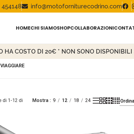
 454148
info@motoforniturecodrino.com
HOME
CHI SIAMO
SHOP
COLLABORAZIONI
CONTAT
HA COSTO DI 20€ * NON SONO DISPONIBILI S
 VIAGGIARE
 di 1-12 di
Mostra
9
12
18
24