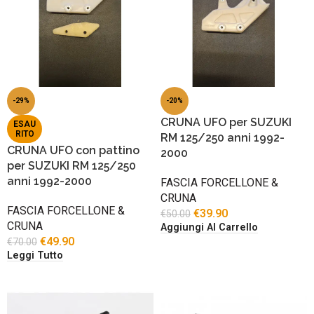
-29%
-20%
CRUNA UFO per SUZUKI
ESAU
RITO
RM 125/250 anni 1992-
CRUNA UFO con pattino
2000
per SUZUKI RM 125/250
anni 1992-2000
FASCIA FORCELLONE &
CRUNA
FASCIA FORCELLONE &
€
39.90
€
50.00
CRUNA
Aggiungi Al Carrello
€
49.90
€
70.00
Leggi Tutto