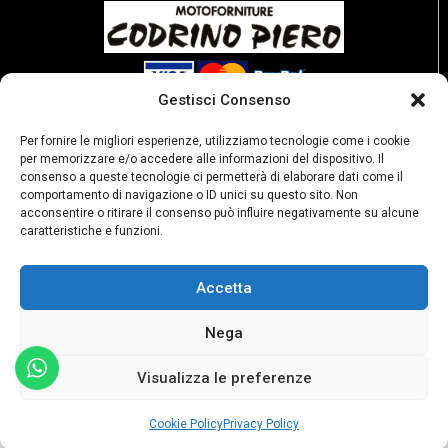
Gestisci Consenso
Per fornire le migliori esperienze, utilizziamo tecnologie come i cookie
per memorizzare e/o accedere alle informazioni del dispositivo. Il
consenso a queste tecnologie ci permetterà di elaborare dati come il
comportamento di navigazione o ID unici su questo sito. Non
acconsentire o ritirare il consenso può influire negativamente su alcune
caratteristiche e funzioni.
Accetta
Nega
P. Iva: 02189250067
Privacy policy
Condizioni di vendita
Resi e rimborsi
Visualizza le preferenze
Cookie Policy
Privacy Policy
egozio
Carrello