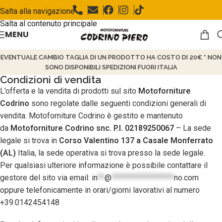
Salta alla navigazione
Salta al contenuto principale
MENU
EVENTUALE CAMBIO TAGLIA DI UN PRODOTTO HA COSTO DI 20€ * NON
SONO DISPONIBILI SPEDIZIONI FUORI ITALIA
Condizioni di vendita
L’offerta e la vendita di prodotti sul sito
Motoforniture
Codrino
sono regolate dalle seguenti condizioni generali di
vendita. Motoforniture Codrino è gestito e mantenuto
da
Motoforniture Codrino snc. P.I. 02189250067
– La sede
legale si trova in
Corso Valentino 137 a Casale Monferrato
(AL)
Italia, la sede operativa si trova presso la sede legale.
Per qualsiasi ulteriore informazione è possibile contattare il
gestore del sito via email:
in
**
@
******************
no.com
oppure telefonicamente in orari/giorni lavorativi al numero
+39.0142454148