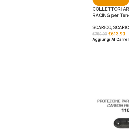
COLLETTORI AR
RACING per Ten
SCARICO
,
SCARI
€
613.90
€
750.90
Aggiungi Al Carrel