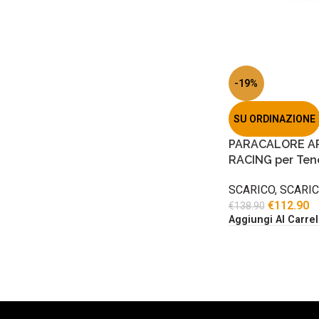
-19%
SU ORDINAZIONE
PARACALORE A
RACING per Ten
SCARICO
,
SCARI
€
112.90
€
138.90
Aggiungi Al Carrel