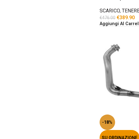
SCARICO
,
TENERE
€
389.90
€
476.00
Aggiungi Al Carrel
-18%
SU ORDINAZIONE