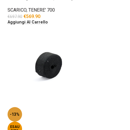
SCARICO
,
TENERE' 700
€
569.90
€
697.90
Aggiungi Al Carrello
-13%
ESAU