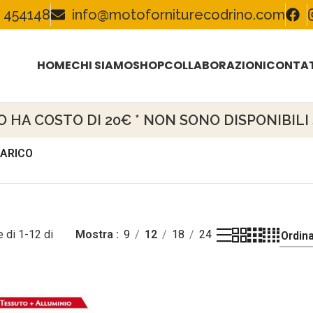
 454148
info@motoforniturecodrino.com
HOME
CHI SIAMO
SHOP
COLLABORAZIONI
CONTAT
HA COSTO DI 20€ * NON SONO DISPONIBILI S
ARICO
 di 1-12 di
Mostra
9
12
18
24