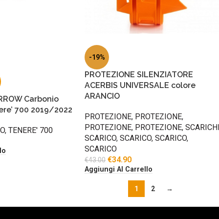
-19%
PROTEZIONE SILENZIATORE
ACERBIS UNIVERSALE colore
ARANCIO
RROW Carbonio
ere’ 700 2019/2022
PROTEZIONE
,
PROTEZIONE
,
PROTEZIONE
,
PROTEZIONE
,
SCARICH
CO
,
TENERE' 700
SCARICO
,
SCARICO
,
SCARICO
,
SCARICO
lo
€
34.90
€
43.00
Aggiungi Al Carrello
1
2
→