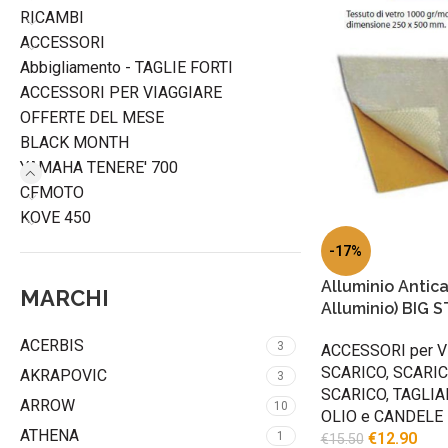
RICAMBI
ACCESSORI
Abbigliamento - TAGLIE FORTI
ACCESSORI PER VIAGGIARE
OFFERTE DEL MESE
BLACK MONTH
YAMAHA TENERE' 700
CFMOTO
KOVE 450
-17%
Alluminio Antica
MARCHI
Alluminio) BIG 
ACERBIS
3
ACCESSORI per V
SCARICO
,
SCARI
AKRAPOVIC
3
SCARICO
,
TAGLIA
ARROW
10
OLIO e CANDELE
ATHENA
1
€
12.90
€
15.50