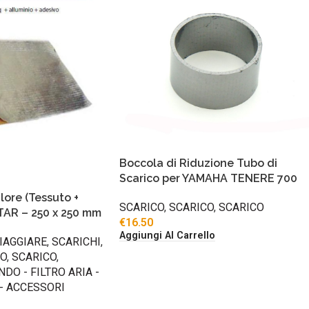
Boccola di Riduzione Tubo di
Scarico per YAMAHA TENERE 700
lore (Tessuto +
SCARICO
,
SCARICO
,
SCARICO
STAR – 250 x 250 mm
€
16.50
Aggiungi Al Carrello
IAGGIARE
,
SCARICHI
,
CO
,
SCARICO
,
NDO - FILTRO ARIA -
 - ACCESSORI