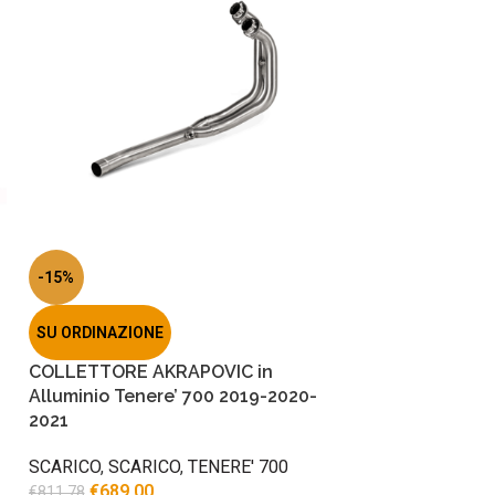
-15%
SU ORDINAZIONE
COLLETTORE AKRAPOVIC in
Alluminio Tenere’ 700 2019-2020-
2021
SCARICO
,
SCARICO
,
TENERE' 700
€
689.00
€
811.78