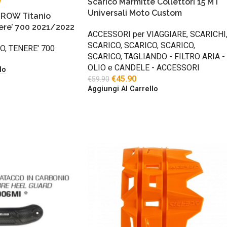
Scarico Marmitte Collettori 15 MT
Universali Moto Custom
ROW Titanio
ere’ 700 2021/2022
ACCESSORI per VIAGGIARE
,
SCARICHI
SCARICO
,
SCARICO
,
SCARICO
,
CO
,
TENERE' 700
SCARICO
,
TAGLIANDO - FILTRO ARIA -
OLIO e CANDELE - ACCESSORI
lo
€
45.90
€
59.90
Aggiungi Al Carrello