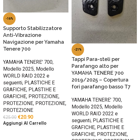
-16%
Supporto Stabilizzatore
Anti-Vibrazione
Navigazione per Yamaha
Tenere 700
-21%
Tappi Para-steli per
YAMAHA TENERE' 700
,
Parafango alto per
Modello 2025
,
Modello
YAMAHA TENERE 700
WORLD RAID 2022 e
2019/2025 – Copertura
seguenti
,
PLASTICHE E
fori parafango basso T7
GRAFICHE
,
PLASTIHE E
GRAFICHE
,
PROTEZIONE
,
YAMAHA TENERE' 700
,
PROTEZIONE
,
PROTEZIONE
,
Modello 2025
,
Modello
PROTEZIONE
WORLD RAID 2022 e
€
20.90
€
25.00
seguenti
,
PLASTICHE E
Aggiungi Al Carrello
GRAFICHE
,
PLASTIHE E
GRAFICHE
,
PROTEZIONE
,