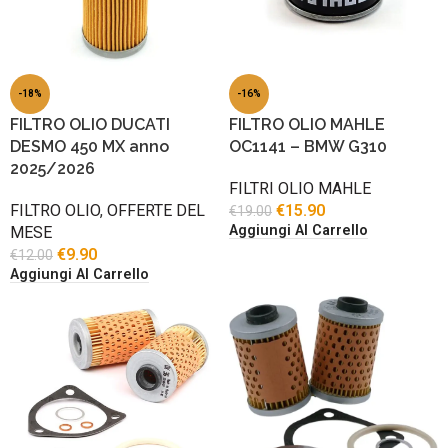
-18%
-16%
FILTRO OLIO DUCATI
FILTRO OLIO MAHLE
DESMO 450 MX anno
OC1141 – BMW G310
2025/2026
FILTRI OLIO MAHLE
FILTRO OLIO
,
OFFERTE DEL
€
15.90
€
19.00
Aggiungi Al Carrello
MESE
€
9.90
€
12.00
Aggiungi Al Carrello