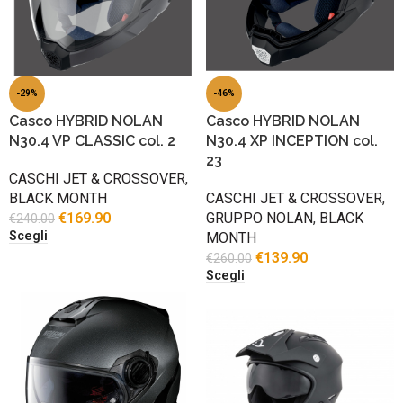
-29%
-46%
Casco HYBRID NOLAN
Casco HYBRID NOLAN
N30.4 VP CLASSIC col. 2
N30.4 XP INCEPTION col.
23
CASCHI JET & CROSSOVER
,
BLACK MONTH
CASCHI JET & CROSSOVER
,
€
169.90
GRUPPO NOLAN
,
BLACK
€
240.00
Scegli
MONTH
€
139.90
€
260.00
Scegli