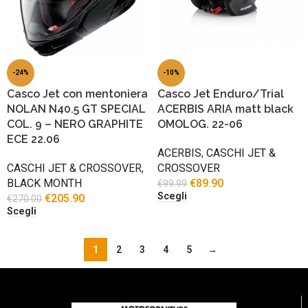
-24%
-10%
Casco Jet con mentoniera
Casco Jet Enduro/Trial
NOLAN N40.5 GT SPECIAL
ACERBIS ARIA matt black
COL. 9 – NERO GRAPHITE
OMOLOG. 22-06
ECE 22.06
ACERBIS
,
CASCHI JET &
CASCHI JET & CROSSOVER
,
CROSSOVER
BLACK MONTH
€
89.90
€
99.99
Scegli
€
205.90
€
270.00
Scegli
1
2
3
4
5
→