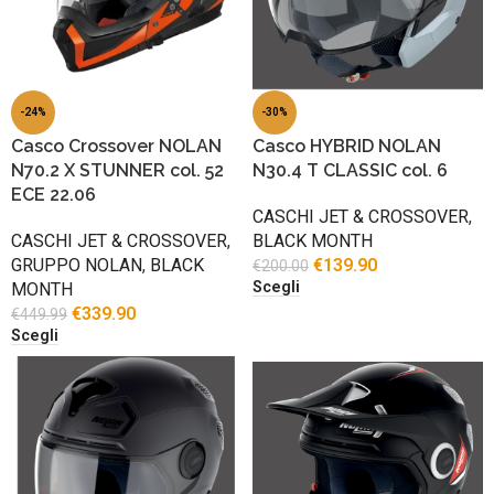
-24%
-30%
Casco Crossover NOLAN
Casco HYBRID NOLAN
N70.2 X STUNNER col. 52
N30.4 T CLASSIC col. 6
ECE 22.06
CASCHI JET & CROSSOVER
,
CASCHI JET & CROSSOVER
,
BLACK MONTH
GRUPPO NOLAN
,
BLACK
€
139.90
€
200.00
Scegli
MONTH
€
339.90
€
449.99
Scegli