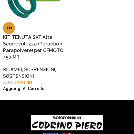
-11%
KIT TENUTA SKF Alta
Scorrevolezza (Paraolio +
Parapolvere) per CFMOTO
450 MT
RICAMBI
,
SOSPENSIONI
,
SOSPENSIONI
€
33.90
€
38.00
Aggiungi Al Carrello