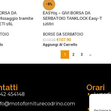
-9%
BORSA DA
EASY05 – GIVI BORSA DA
issaggio tramite
SERBATOIO TANKLOCK Easy-T
TI 16L
12litri
TOIO
BORSE DA SERBATOIO
€
107.90
€
119.00
lo
Aggiungi Al Carrello
1
2
3
→
tatti
Orari
142 454148
Lunedì:
nfo@motoforniturecodrino.com
Marted
09.00 -
Per fornire 