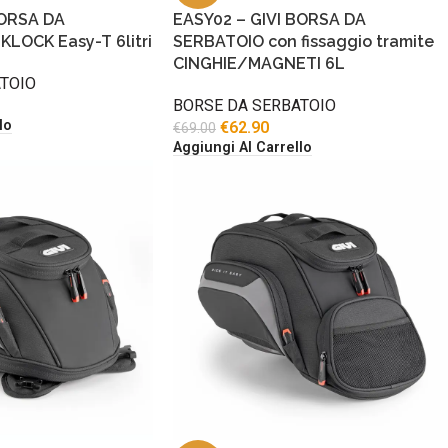
BORSA DA
EASY02 – GIVI BORSA DA
LOCK Easy-T 6litri
SERBATOIO con fissaggio tramite
CINGHIE/MAGNETI 6L
TOIO
BORSE DA SERBATOIO
lo
€
62.90
€
69.00
Aggiungi Al Carrello