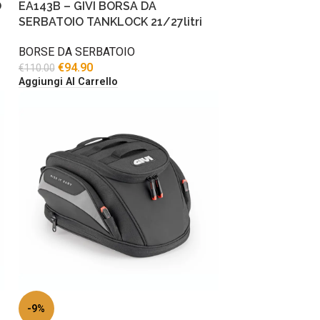
O
EA143B – GIVI BORSA DA
SERBATOIO TANKLOCK 21/27litri
BORSE DA SERBATOIO
€
94.90
€
110.00
Aggiungi Al Carrello
-9%