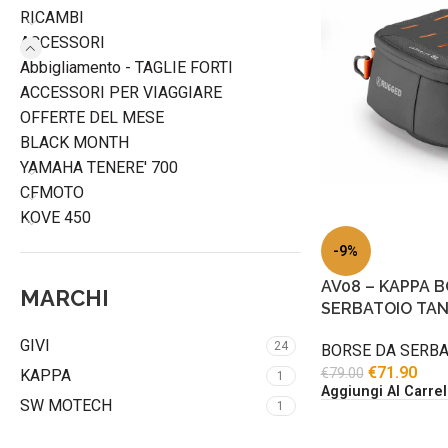
RICAMBI
ACCESSORI
Abbigliamento - TAGLIE FORTI
ACCESSORI PER VIAGGIARE
OFFERTE DEL MESE
BLACK MONTH
YAMAHA TENERE' 700
CFMOTO
KOVE 450
-9%
AV08 – KAPPA 
MARCHI
SERBATOIO TAN
GIVI
24
BORSE DA SERBA
€
71.90
€
79.00
KAPPA
1
Aggiungi Al Carrel
SW MOTECH
1