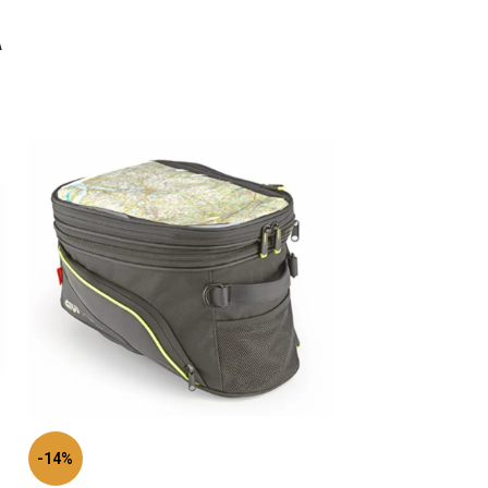
A
-14%