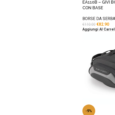
EA110B – GIVI 
CON BASE
BORSE DA SERBA
€
82.90
€
110.00
Aggiungi Al Carrel
-9%