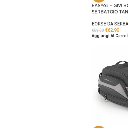
EASY01 – GIVI 
SERBATOIO TANK
BORSE DA SERBA
€
62.90
€
69.00
Aggiungi Al Carrel