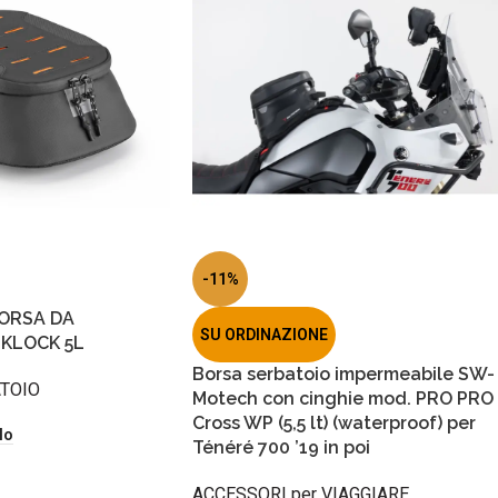
-11%
BORSA DA
SU ORDINAZIONE
KLOCK 5L
Borsa serbatoio impermeabile SW-
TOIO
Motech con cinghie mod. PRO PRO
Cross WP (5,5 lt) (waterproof) per
lo
Ténéré 700 ’19 in poi
ACCESSORI per VIAGGIARE
,