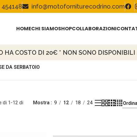
 454148
info@motoforniturecodrino.com
HOME
CHI SIAMO
SHOP
COLLABORAZIONI
CONTAT
HA COSTO DI 20€ * NON SONO DISPONIBILI S
SE DA SERBATOIO
 di 1-12 di
Mostra
9
12
18
24