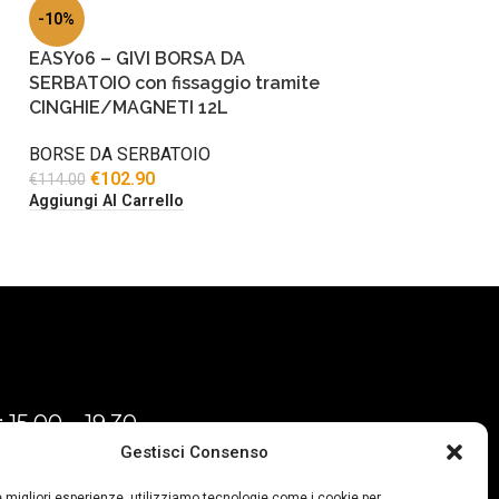
-10%
EASY06 – GIVI BORSA DA
SERBATOIO con fissaggio tramite
CINGHIE/MAGNETI 12L
BORSE DA SERBATOIO
€
102.90
€
114.00
Aggiungi Al Carrello
 15,00 – 19,30
Gestisci Consenso
ì-Sabato:
 12.30
le migliori esperienze, utilizziamo tecnologie come i cookie per