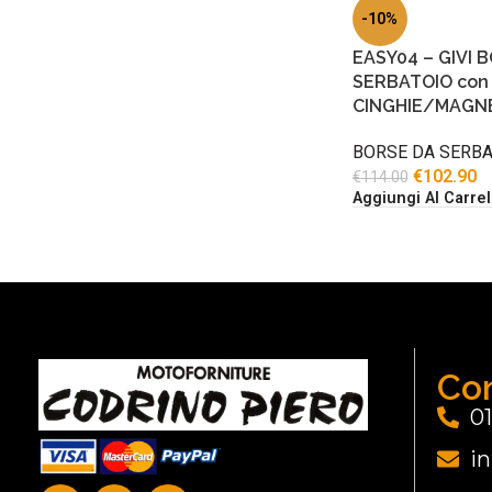
-10%
EASY04 – GIVI 
SERBATOIO con f
CINGHIE/MAGNE
BORSE DA SERBA
€
102.90
€
114.00
Aggiungi Al Carrel
Con
0
i