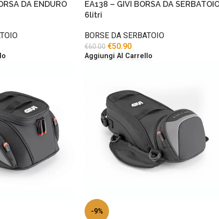
BORSA DA ENDURO
EA138 – GIVI BORSA DA SERBATOI
6litri
TOIO
BORSE DA SERBATOIO
€
50.90
€
60.00
lo
Aggiungi Al Carrello
-9%