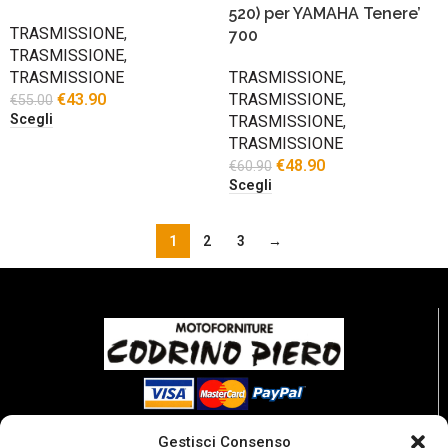
520) per YAMAHA Tenere’
TRASMISSIONE
,
700
TRASMISSIONE
,
TRASMISSIONE
TRASMISSIONE
,
€
43.90
TRASMISSIONE
,
€
55.00
Scegli
TRASMISSIONE
,
TRASMISSIONE
€
48.90
€
60.90
Scegli
1
2
3
→
Gestisci Consenso