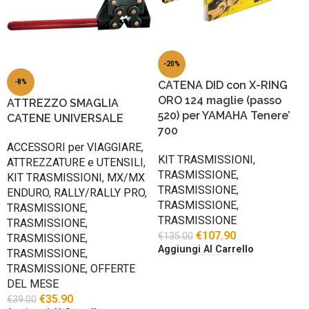
-20%
-8%
CATENA DID con X-RING
ORO 124 maglie (passo
ATTREZZO SMAGLIA
520) per YAMAHA Tenere’
CATENE UNIVERSALE
700
ACCESSORI per VIAGGIARE
,
KIT TRASMISSIONI
,
ATTREZZATURE e UTENSILI
,
TRASMISSIONE
,
KIT TRASMISSIONI
,
MX/MX
TRASMISSIONE
,
ENDURO
,
RALLY/RALLY PRO
,
TRASMISSIONE
,
TRASMISSIONE
,
TRASMISSIONE
TRASMISSIONE
,
€
107.90
€
135.00
TRASMISSIONE
,
Aggiungi Al Carrello
TRASMISSIONE
,
TRASMISSIONE
,
OFFERTE
DEL MESE
€
35.90
€
39.00