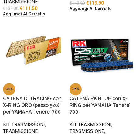
TRASMISSIONE
€
119.90
€
149.90
€
111.50
€
139.00
Aggiungi Al Carrello
Aggiungi Al Carrello
-20%
-19%
CATENA DID RACING con
CATENA RK BLUE con X-
X-RING ORO (passo 520)
RING per YAMAHA Tenere’
per YAMAHA Tenere’ 700
700
KIT TRASMISSIONI
,
KIT TRASMISSIONI
,
TRASMISSIONE
,
TRASMISSIONE
,