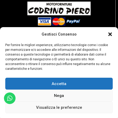
Gestisci Consenso
Per fornire le migliori esperienze, utilizziamo tecnologie come i cookie
per memorizzare e/o accedere alle informazioni del dispositivo. Il
consenso a queste tecnologie ci permetterà di elaborare dati come il
comportamento di navigazione o ID unici su questo sito. Non
acconsentire o ritirare il consenso può influire negativamente su alcune
caratteristiche e funzioni.
Accetta
P. Iva: 02189250067
Privacy policy
Condizioni di vendita
Nega
Resi e rimborsi
Visualizza le preferenze
egozio
Carrello
Filtri