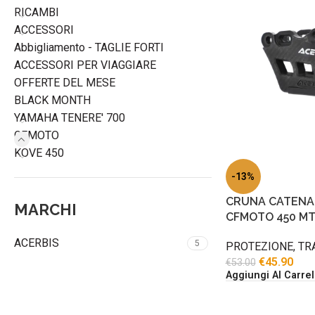
RICAMBI
ACCESSORI
Abbigliamento - TAGLIE FORTI
ACCESSORI PER VIAGGIARE
OFFERTE DEL MESE
BLACK MONTH
YAMAHA TENERE' 700
CFMOTO
KOVE 450
-13%
CRUNA CATENA 
MARCHI
CFMOTO 450 M
ACERBIS
5
PROTEZIONE
,
TR
€
45.90
€
53.00
Aggiungi Al Carrel