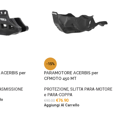
-15%
ACERBIS per
PARAMOTORE ACERBIS per
T
CFMOTO 450 MT
ASMISSIONE
PROTEZIONE
,
SLITTA PARA-MOTORE
e PARA-COPPA
lo
€
76.90
€
90.00
Aggiungi Al Carrello