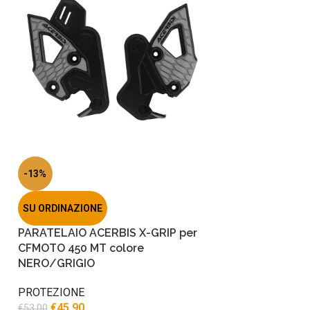
-13%
SU ORDINAZIONE
PARATELAIO ACERBIS X-GRIP per
CFMOTO 450 MT colore
NERO/GRIGIO
PROTEZIONE
€
45.90
€
53.00