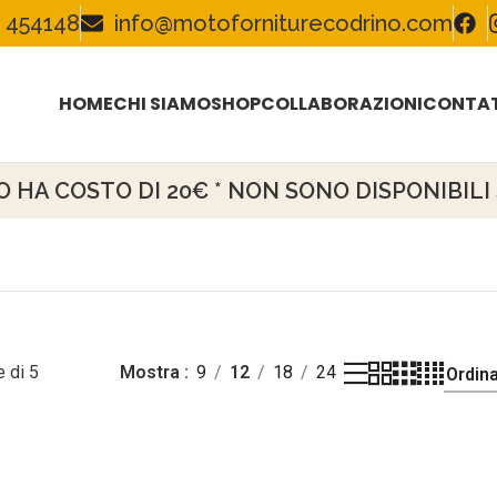
 454148
info@motoforniturecodrino.com
HOME
CHI SIAMO
SHOP
COLLABORAZIONI
CONTAT
HA COSTO DI 20€ * NON SONO DISPONIBILI S
 di 5
Mostra
9
12
18
24