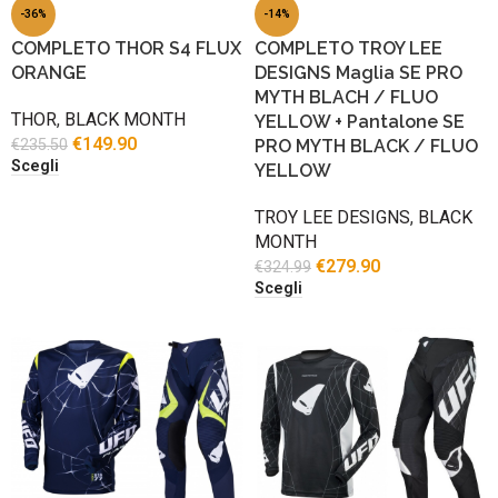
-36%
-14%
COMPLETO THOR S4 FLUX
COMPLETO TROY LEE
ORANGE
DESIGNS Maglia SE PRO
MYTH BLACH / FLUO
THOR
,
BLACK MONTH
YELLOW + Pantalone SE
€
149.90
€
235.50
PRO MYTH BLACK / FLUO
Scegli
YELLOW
TROY LEE DESIGNS
,
BLACK
MONTH
€
279.90
€
324.99
Scegli