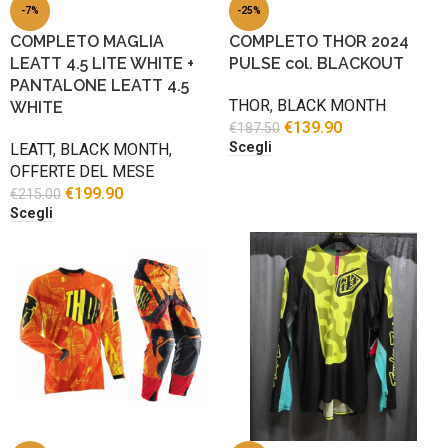
-7%
-25%
COMPLETO MAGLIA
COMPLETO THOR 2024
LEATT 4.5 LITE WHITE +
PULSE col. BLACKOUT
PANTALONE LEATT 4.5
THOR
,
BLACK MONTH
WHITE
€
139.90
€
187.50
Scegli
LEATT
,
BLACK MONTH
,
OFFERTE DEL MESE
€
199.90
€
215.00
Scegli