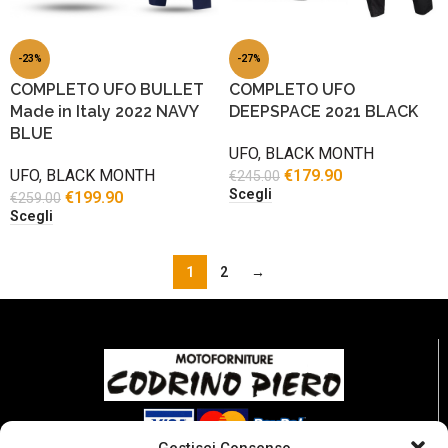
-23%
-27%
COMPLETO UFO BULLET
COMPLETO UFO
Made in Italy 2022 NAVY
DEEPSPACE 2021 BLACK
BLUE
UFO
,
BLACK MONTH
UFO
,
BLACK MONTH
€
179.90
€
245.00
Scegli
€
199.90
€
259.00
Scegli
1
2
→