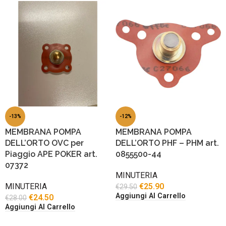
-13%
-12%
MEMBRANA POMPA
MEMBRANA POMPA
DELL’ORTO OVC per
DELL’ORTO PHF – PHM art.
Piaggio APE POKER art.
0855500-44
07372
MINUTERIA
MINUTERIA
€
25.90
€
29.50
Aggiungi Al Carrello
€
24.50
€
28.00
Aggiungi Al Carrello