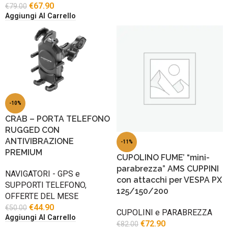
€
67.90
€
79.00
Aggiungi Al Carrello
-10%
CRAB – PORTA TELEFONO
RUGGED CON
ANTIVIBRAZIONE
-11%
PREMIUM
CUPOLINO FUME’ “mini-
parabrezza” AMS CUPPINI
NAVIGATORI - GPS e
con attacchi per VESPA PX
SUPPORTI TELEFONO
,
125/150/200
OFFERTE DEL MESE
€
44.90
€
50.00
CUPOLINI e PARABREZZA
Aggiungi Al Carrello
€
72.90
€
82.00