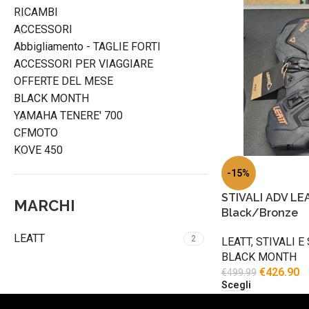
RICAMBI
ACCESSORI
Abbigliamento - TAGLIE FORTI
ACCESSORI PER VIAGGIARE
OFFERTE DEL MESE
BLACK MONTH
YAMAHA TENERE' 700
CFMOTO
KOVE 450
-15%
STIVALI ADV LEA
MARCHI
Black/Bronze
LEATT
2
LEATT
,
STIVALI 
BLACK MONTH
€
426.90
€
499.99
Scegli