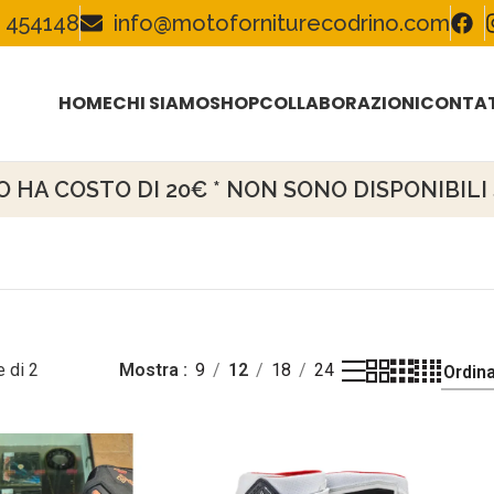
 454148
info@motoforniturecodrino.com
HOME
CHI SIAMO
SHOP
COLLABORAZIONI
CONTAT
HA COSTO DI 20€ * NON SONO DISPONIBILI S
 di 2
Mostra
9
12
18
24